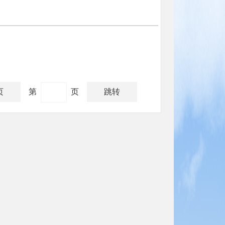
页
第
页
跳转